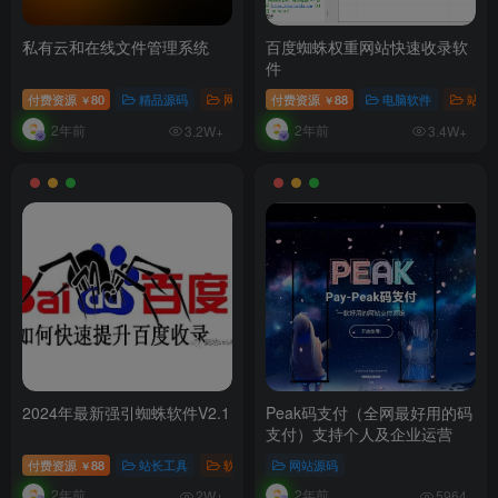
私有云和在线文件管理系统
百度蜘蛛权重网站快速收录软
件
付费资源
80
精品源码
网站源码
付费资源
88
电脑软件
站长
￥
￥
2年前
2年前
3.2W+
3.4W+
2024年最新强引蜘蛛软件V2.1
Peak码支付（全网最好用的码
支付）支持个人及企业运营
付费资源
88
站长工具
软件工具
网站源码
￥
2年前
2年前
2W+
5964