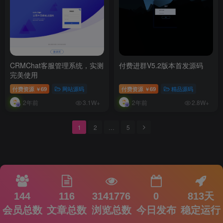
CRMChat客服管理系统，实测
付费进群V5.2版本首发源码
完美使用
付费资源
69
网站源码
付费资源
69
精品源码
￥
￥
2年前
2年前
3.1W+
2.8W+
1
2
…
5
144
116
3141776
0
813天
会员总数
文章总数
浏览总数
今日发布
稳定运行