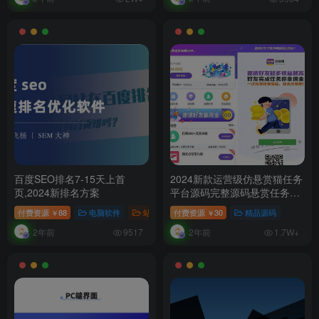
百度SEO排名7-15天上首
2024新款运营级仿悬赏猫任务
页,2024新排名方案
平台源码完整源码悬赏任务平
台任务悬赏源码可封装APP
付费资源
88
电脑软件
站长工具
付费资源
30
精品源码
￥
￥
2年前
2年前
9517
1.7W+