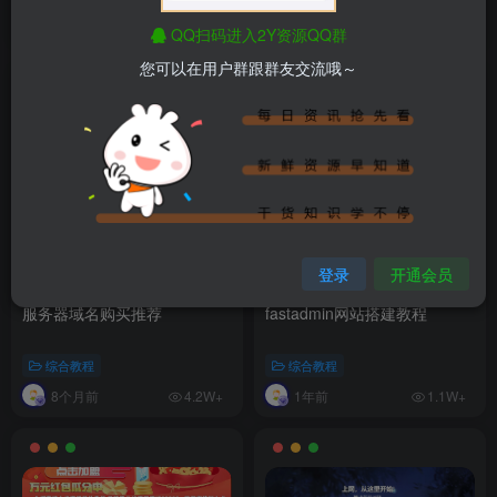
排序
最新
热门
点赞
评论
收藏
销量
QQ扫码进入2Y资源QQ群
您可以在用户群跟群友交流哦～
登录
开通会员
服务器域名购买推荐
fastadmin网站搭建教程
综合教程
综合教程
8个月前
1年前
4.2W+
1.1W+