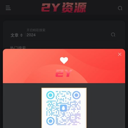
开启精彩搜索
文章
热门搜索
2024
源码
剪辑
伪原创
子比
关键词
创业粉
index.php
知识付费
腾讯
小狐狸
软文
数据库
卖项目
captcha
拉新
小吃
外挂
视频号带货
搭子
搜索
2024
，共找到
50
个文章
文章
用户
版块
帖子
商品