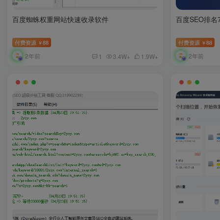
百度蜘蛛权重网站快速收录软件
百度SEO排名7
付费资源
88
付费资源
88
￥
￥
2年前
2年前
1
3.4W+
1.9W+