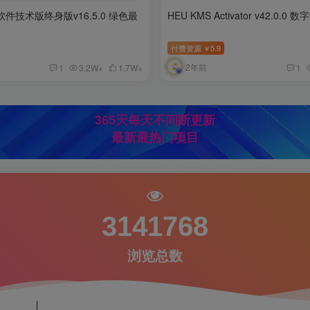
件技术版终身版v16.5.0 绿色最
HEU KMS Activator v42.0.
付费资源
5.9
￥
2年前
1
3.2W+
1.7W+
1
365天每天不间断更新
最新最热门项目
3141768
浏览总数