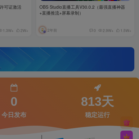
0 数字许可证激活
OBS Studio直播工具V30.0.2（最强直播神器
+直播推流+屏幕录制）
2年前
1.3W+
2W+
0
2.9W+
1.5W+
0
813天
今日发布
稳定运行