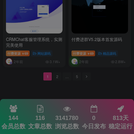
CRMChat客服管理系统，实测
付费进群V5.2版本首发源码
完美使用
付费资源
69
网站源码
付费资源
69
精品源码
￥
￥
2年前
2年前
3.1W+
2.8W+
1
2
…
5
144
116
3141780
0
813天
会员总数
文章总数
浏览总数
今日发布
稳定运行