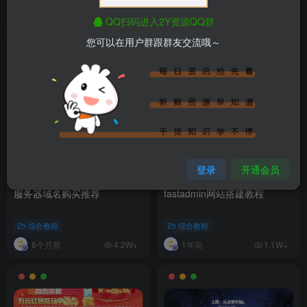
排序
最新
热门
点赞
评论
收藏
销量
QQ扫码进入2Y资源QQ群
您可以在用户群跟群友交流哦～
登录
开通会员
服务器域名购买推荐
fastadmin网站搭建教程
综合教程
综合教程
8个月前
1年前
4.2W+
1.1W+