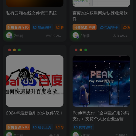
私有云和在线文件管理系统
百度蜘蛛权重网站快速收录软
件
付费资源
80
精品源码
网站源码
付费资源
88
电脑软件
站长
￥
￥
2年前
2年前
3.2W+
3.4W+
2024年最新强引蜘蛛软件V2.1
Peak码支付（全网最好用的码
支付）支持个人及企业运营
付费资源
88
站长工具
软件工具
网站源码
￥
2年前
2年前
2W+
5964