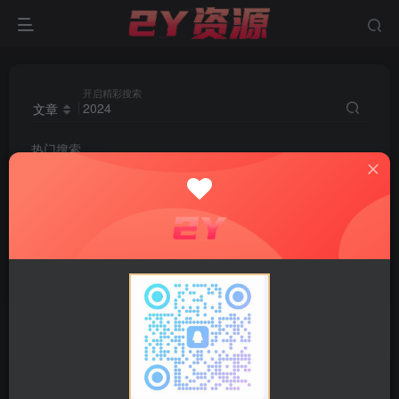
开启精彩搜索
文章
热门搜索
2024
源码
剪辑
伪原创
子比
关键词
创业粉
index.php
知识付费
腾讯
小狐狸
软文
数据库
卖项目
captcha
拉新
小吃
外挂
视频号带货
搭子
搜索
2024
，共找到
50
个文章
文章
用户
版块
帖子
商品