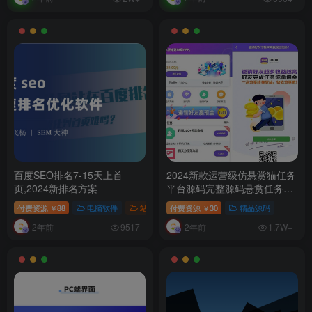
百度SEO排名7-15天上首
2024新款运营级仿悬赏猫任务
页,2024新排名方案
平台源码完整源码悬赏任务平
台任务悬赏源码可封装APP
付费资源
88
电脑软件
站长工具
付费资源
30
精品源码
￥
￥
2年前
2年前
9517
1.7W+