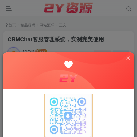
首页
精品源码
网站源码
正文
CRMChat客服管理系统，实测完美使用
admin
关注
私信
2年前更新
0
3.1W+
1.1W+
一、简介
本系统(CRMChat)是采用
Swoole4+Tp6+Redis+Vue+Mysql开发的独立高性能客服系
统，客服系统用户端支持Pc端、移动端、小程序、文章中接
入客服，利用超链接、网页内嵌、二维码、定制对接等方式
让网上所有通道都可以快速通过本系统联系到商家，商家端