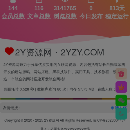
144
116
3141765
0
813天
会员总数
文章总数
浏览总数
今日发布
稳定运行
2Y资源网・2YZY.COM
2Y资源网致力于分享优质实用的互联网资源，内容包括有站长自购或亲测
开发的建站源码、网站搭建、黑科技软件、实用工具、技术教程，致力打
造一个综合的网站搭建开发综合网站!
页面耗时 0.528 秒 | 数据库查询 80 次 | 内存 57.73 MB | 在线人数：2人
友情链接：
申请友链
Copyright © 2020 - 2025
2Y资源网
All Rights Reserved.
滇ICP备2023004474
号-1
・
公网安备xxxxxxxxxxxxx号