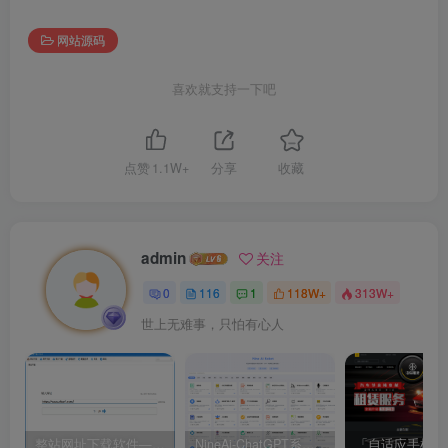
网站源码
喜欢就支持一下吧
点赞
1.1W+
分享
收藏
admin
关注
0
116
1
118W+
313W+
世上无难事，只怕有心人
整站网址下载软件——XFT下载软件
NineAi-ChatGPT系统全开源源码及基本搭建教程