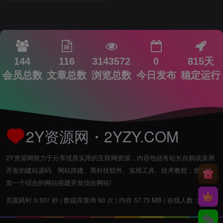
144
116
3143572
0
815天
会员总数
文章总数
浏览总数
今日发布
稳定运行
2Y资源网・2YZY.COM
2Y资源网致力于分享优质实用的互联网资源，内容包括有站长自购或亲测
开发的建站源码、网站搭建、黑科技软件、实用工具、技术教程，致力打
造一个综合的网站搭建开发综合网站!
页面耗时 0.507 秒 | 数据库查询 60 次 | 内存 57.73 MB | 在线人数：1人