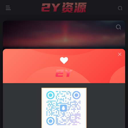
易优CMS
共5篇
分类
精品源码
软件工具
综合资源
子分类
网站源码
小程序源码
网站模板
程序插件
易优CM
排序
更新
浏览
点赞
评论