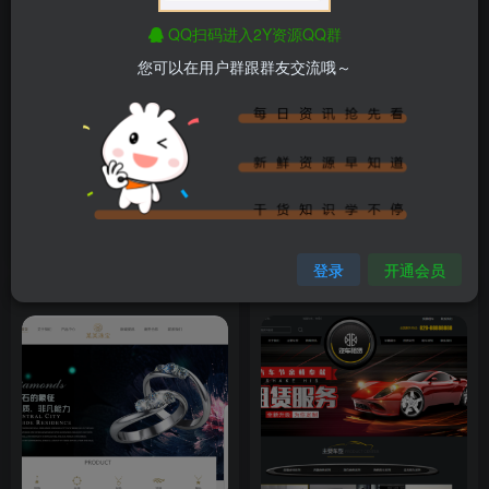
QQ扫码进入2Y资源QQ群
您可以在用户群跟群友交流哦～
易优cms一直提示升级，如何
「自适应手机端」响应式互联
关闭系统升级提醒
网网络科技类网站模板
付费资源
9.9
￥
2年前
2年前
2.3W+
1.6W+
登录
开通会员