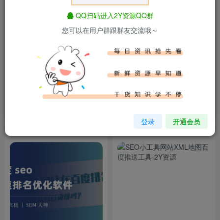
QQ扫码进入2Y资源QQ群
您可以在用户群跟群友交流哦～
百度蜘蛛权重网站快速收录软
2024年最新强引蜘蛛软件V2.1
件
付费资源
88
付费资源
88
￥
￥
2年前
2年前
3.4W+
2W+
登录
开通会员