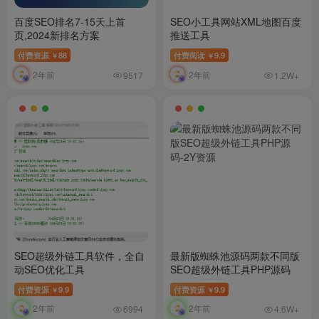
百度SEO排名7-15天上首
SEO小工具网站XML地图百度
页,2024新排名方案
推送工具
付费资源
88
付费阅读
9.9
￥
￥
2年前
2年前
9517
1.2W+
SEO超级外链工具软件，全自
最新版蜘蛛池源码两款不同版
动SEO优化工具
SEO超级外链工具PHP源码
付费资源
9.9
付费资源
9.9
￥
￥
2年前
2年前
6994
4.6W+