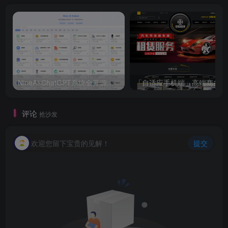
NineAi-ChatGPT系统全开源源码及基本搭建教程
「
评论
抢沙发
欢迎您留下宝贵的见解！
提交