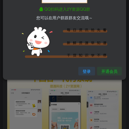
每个模板均配置专属标题名！
QQ扫码进入2Y资源QQ群
开发语言：nodejs，系统品牌：react，用宝塔面板即可
您可以在用户群跟群友交流哦～
搭建，包远程指导
前端模板:1.美团/2.京东/3.拼 多d/4.滴滴/5.携程/6.猫眼电影/7.
飞猪/8.淘 bao/9.抖音/10.饿了么/11.得物每个模板均配置专属
标题名!
演示在文章最后面：
登录
开通会员