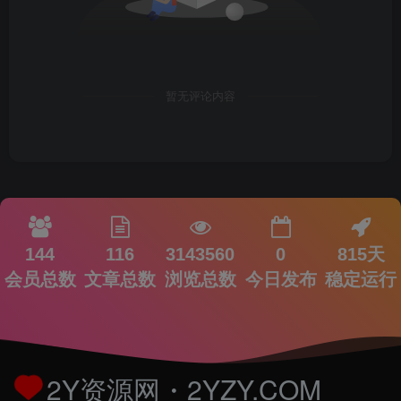
暂无评论内容
144
116
3143560
0
815天
会员总数
文章总数
浏览总数
今日发布
稳定运行
2Y资源网・2YZY.COM