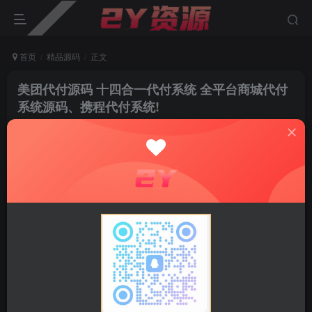
首页
精品源码
正文
美团代付源码 十四合一代付系统 全平台商城代付
系统源码、携程代付系统!
admin
关注
私信
6个月前更新
0
4.8W+
1.1W+
精准一比一还原，从顾客下单那一刻起，到发货、收
货，全流程丝滑顺畅，完美复刻真实购物体验。
对比十三合一版本，主要是把闲鱼新模板加进来的
最新版十四套模板，更新了 海报生成分享功能