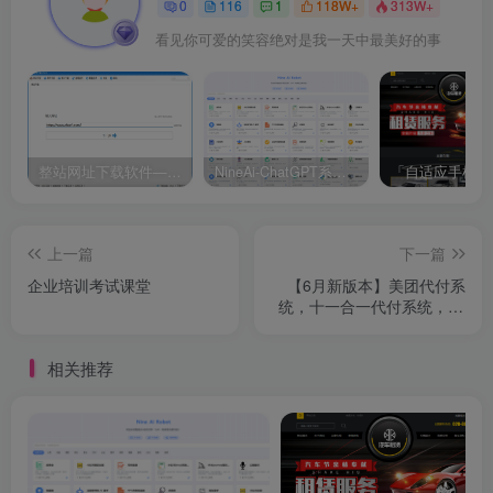
0
116
1
118W+
313W+
看见你可爱的笑容绝对是我一天中最美好的事
整站网址下载软件——XFT下载软件
NineAi-ChatGPT系统全开源源码及基本搭建教程
上一篇
下一篇
企业培训考试课堂
【6月新版本】美团代付系
统，十一合一代付系统，11
合 1 代付系统，飞猪代付系
统、携程代付系统！
相关推荐