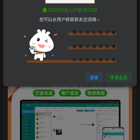
部分功能：
已读未读✔图片发送✔文件发送✔
QQ扫码进入2Y资源QQ群
位置发送✔语音发送✔消息撤回✔
您可以在用户群跟群友交流哦～
自动回复✔常见问题✔实时翻译✔
智能分配✔实名功能✔20种语言✔
……
(图片为部分截图)
登录
开通会员