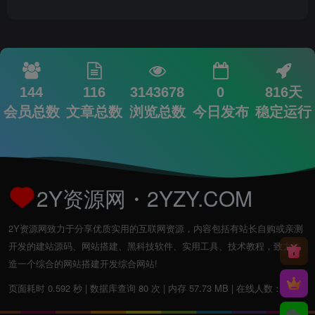
144
116
3143678
0
816天
会员总数
文章总数
浏览总数
今日发布
稳定运行
2Y资源网・2YZY.COM
2Y资源网致力于分享优质实用的互联网资源，内容包括有站长自购或亲测
开发的建站源码、网站搭建、黑科技软件、实用工具、技术教程，致力打
造一个综合的网站搭建开发综合网站!
页面耗时 0.592 秒 | 数据库查询 80 次 | 内存 57.73 MB | 在线人数：1人