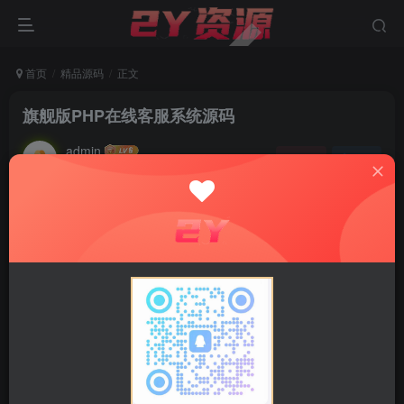
首页
精品源码
正文
旗舰版PHP在线客服系统源码
admin
关注
私信
1年前发布
1
4.5W+
2W+
PHP 在线客服系统（旗舰版）支持 客户咨询、留言管
理、已读未读、客服转接 等等众多功能，帮助商家高效管理
客服工作。系统界面简洁美观，兼容 PC 和移动端，提供完
整的搭建教程，自动发货，支持二次开发。适用于电商、企
业官网、在线服务平台等场景。
本源码无后门放心使用