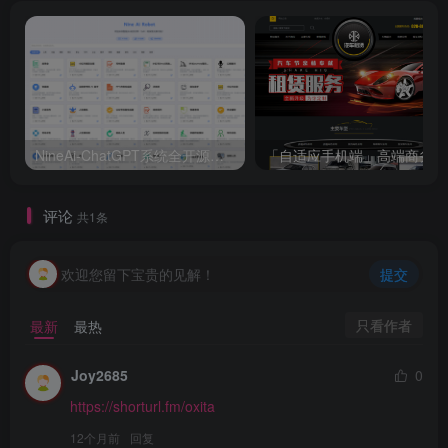
NineAi-ChatGPT系统全开源源码及基本搭建教程
「
评论
共1条
欢迎您留下宝贵的见解！
提交
只看作者
最新
最热
Joy2685
0
https://shorturl.fm/oxita
12个月前
回复