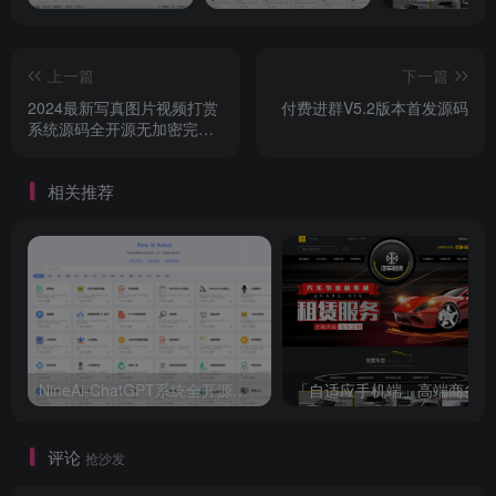
上一篇
下一篇
2024最新写真图片视频打赏
付费进群V5.2版本首发源码
系统源码全开源无加密完整
可用
相关推荐
NineAi-ChatGPT系统全开源源码及基本搭建教程
「
评论
抢沙发