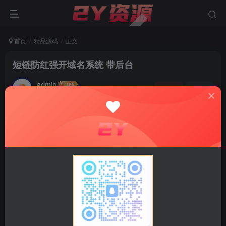
首页
精品源码
正文
短链防红强开域名系统 带后台
admin
关注
私信
2年前发布
0
2.9W+
1.9W+
资源介绍
防红系统,双重跳转，更稳定，
生成
短链接
均支持QQ.微
信内部直接打开支持iOS。
1.拦截查询
域名检测使用官方接口，实时返回查询结果，并自动屏蔽报
废的域名
2.API集成