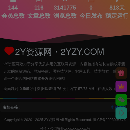
144
116
3141775
0
813天
会员总数
文章总数
浏览总数
今日发布
稳定运行
2Y资源网・2YZY.COM
2Y资源网致力于分享优质实用的互联网资源，内容包括有站长自购或亲测
开发的建站源码、网站搭建、黑科技软件、实用工具、技术教程，致力打
造一个综合的网站搭建开发综合网站!
页面耗时 0.565 秒 | 数据库查询 76 次 | 内存 57.73 MB | 在线人数：2人
友情链接：
申请友链
Copyright © 2020 - 2025
2Y资源网
All Rights Reserved.
滇ICP备2023004474
号-1
・
公网安备xxxxxxxxxxxxx号