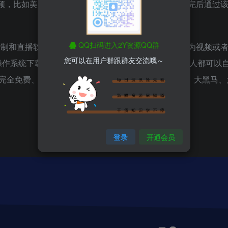
频，比如美女或者带货视频，时长在3-5分钟左右，做完后通过
QQ扫码进入2Y资源QQ群
流媒体录制和直播软件。主要用于屏幕的实时录制，最终保存为视频或
您可以在用户群跟群友交流哦～
大主流操作系统下载安装。国外论坛上有很多脚本插件，任何人都可以
完全免费、开源、跨平台，可以说是直播界的泥石流、大黑马、
登录
开通会员