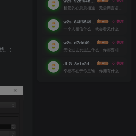
w2s_92ef64b5f086
关注
相爱的心息息相通，无需用言语倾诉
w2s_84ff65497c51
关注
一个人相信什么，就会看见什么
w2s_d7dd499bbea8
关注
置找。）
无论过去发生过什么，你都要相信，最好的尚未到来
JLG_8e1c2d27b085
关注
幸福不在于你是谁，你拥有什么，而仅仅在于你自己怎么看待