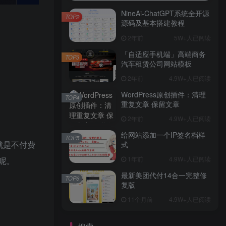
NineAi-ChatGPT系统全开源
TOP2
源码及基本搭建教程
2年前
5W+人已阅读
「自适应手机端」高端商务
TOP3
汽车租赁公司网站模板
2年前
4.9W+人已阅读
WordPress原创插件：清理
TOP4
重复文章 保留文章
2年前
4.9W+人已阅读
给网站添加一个IP签名档样
TOP5
就是不付费
式
1年前
4.9W+人已阅读
呢。
最新美团代付14合一完整修
TOP6
复版
11个月前
4.9W+人已阅读