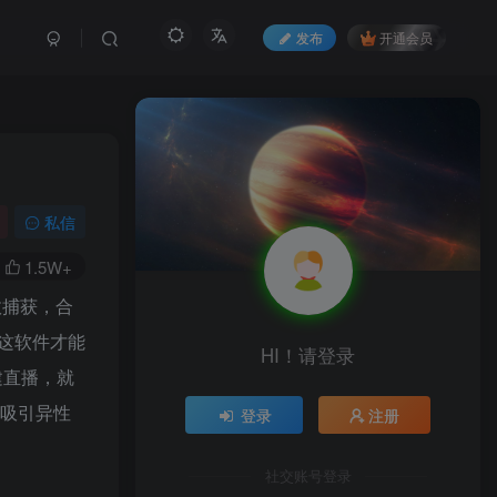
发布
开通会员
私信
1.5W+
效捕获，合
这软件才能
HI！请登录
建直播，就
，吸引异性
登录
注册
社交账号登录