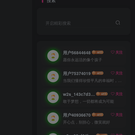
搜索
开启精彩搜索
用户56844648
关注
愿你永远活的像个孩子
用户75374019
关注
当我们懂得珍惜平凡的幸福时，就已经成了人生的赢家
w2s_143c7d3b9153
关注
敢于梦想，一切都将成为可能
用户40936670
关注
开心点，别担心，微笑就好