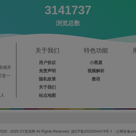
3141737
浏览总数
关于我们
特色功能
用户协议
小黑屋
亲测开
免责声明
视频解析
打造一
隐私政策
微语
关于我们
4人
站点地图
2020 - 2025
2Y资源网
All Rights Reserved.
滇ICP备2023004474号-1
・
公网安备xxxx