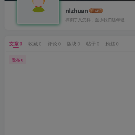
nlzhuan
摔倒了又怎样，至少我们还年轻
文章
0
收藏
0
评论
0
版块
0
帖子
0
粉丝
0
发布
0