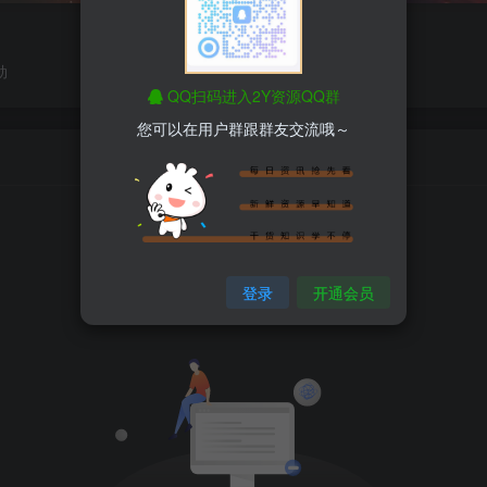
劲
QQ扫码进入2Y资源QQ群
您可以在用户群跟群友交流哦～
登录
开通会员