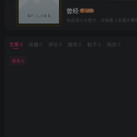
曾经
你必须十分努力，才能看上去毫不费
文章
0
收藏
0
评论
0
版块
0
帖子
0
粉丝
0
发布
0