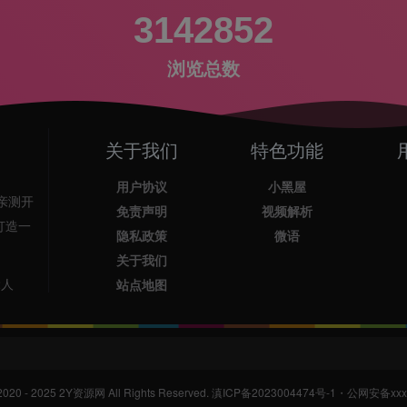
3142852
浏览总数
关于我们
特色功能
用户协议
小黑屋
亲测开
免责声明
视频解析
打造一
隐私政策
微语
关于我们
2人
站点地图
2020 - 2025
2Y资源网
All Rights Reserved.
滇ICP备2023004474号-1
・
公网安备xxxx