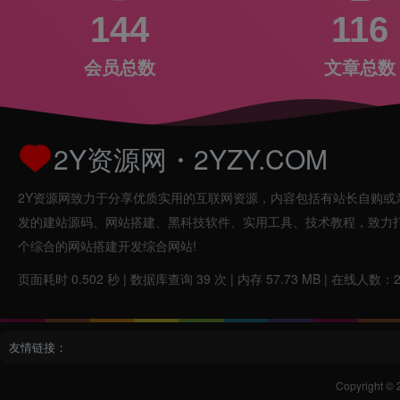
144
116
会员总数
文章总数
2Y资源网・2YZY.COM
2Y资源网致力于分享优质实用的互联网资源，内容包括有站长自购或
发的建站源码、网站搭建、黑科技软件、实用工具、技术教程，致力
个综合的网站搭建开发综合网站!
页面耗时 0.502 秒 | 数据库查询 39 次 | 内存 57.73 MB | 在线人数：
友情链接：
Copyright © 