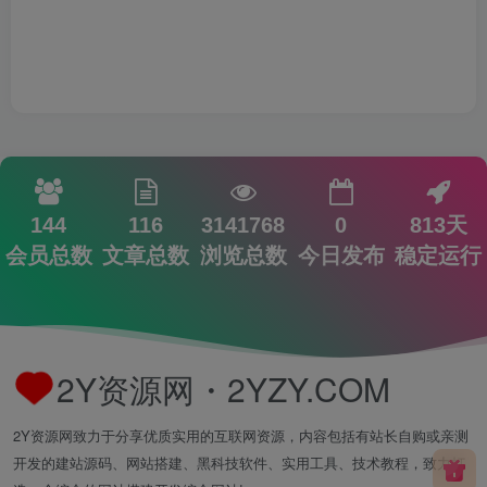
144
116
3141768
0
813天
会员总数
文章总数
浏览总数
今日发布
稳定运行
2Y资源网・2YZY.COM
2Y资源网致力于分享优质实用的互联网资源，内容包括有站长自购或亲测
开发的建站源码、网站搭建、黑科技软件、实用工具、技术教程，致力打