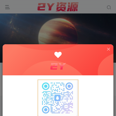
关注
私信
阿财
最可怕的事莫过于无知而行动
文章
0
收藏
0
评论
0
版块
0
帖子
0
粉丝
0