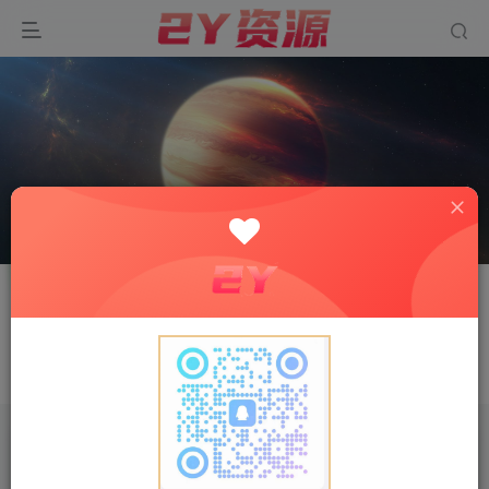
关注
私信
如如
一个人相信什么，就会看见什么
文章
0
收藏
0
评论
0
版块
0
帖子
0
粉丝
0