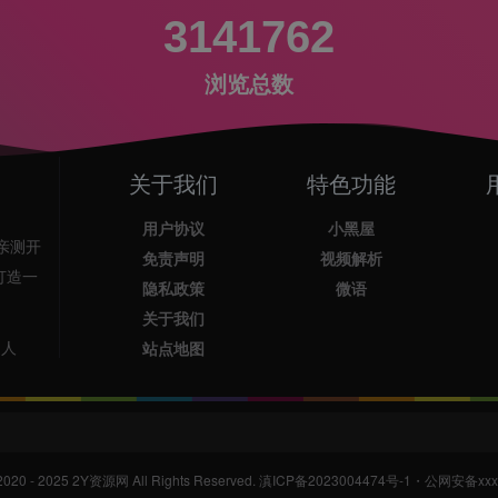
3141762
浏览总数
关于我们
特色功能
用户协议
小黑屋
亲测开
免责声明
视频解析
打造一
隐私政策
微语
关于我们
1人
站点地图
2020 - 2025
2Y资源网
All Rights Reserved.
滇ICP备2023004474号-1
・
公网安备xxxx