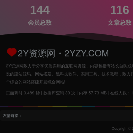
144
116
会员总数
文章总数
2Y资源网・2YZY.COM
2Y资源网致力于分享优质实用的互联网资源，内容包括有站长自购或
发的建站源码、网站搭建、黑科技软件、实用工具、技术教程，致力
个综合的网站搭建开发综合网站!
页面耗时 0.489 秒 | 数据库查询 39 次 | 内存 57.73 MB | 在线人数：
友情链接：
Copyright © 