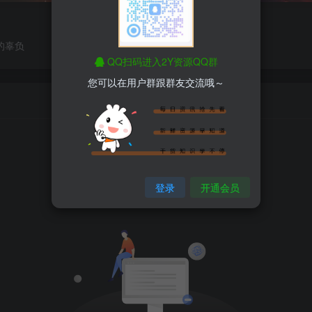
的辜负
QQ扫码进入2Y资源QQ群
您可以在用户群跟群友交流哦～
登录
开通会员