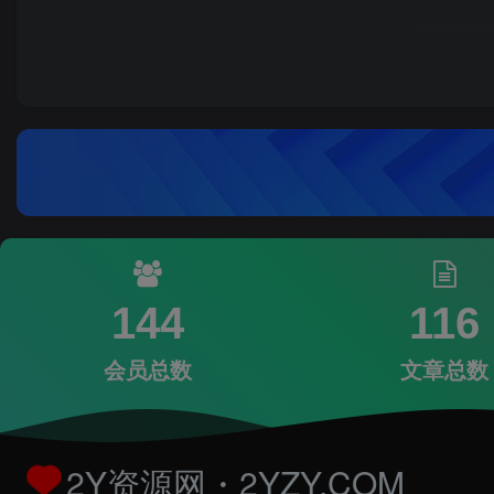
144
116
会员总数
文章总数
2Y资源网・2YZY.COM