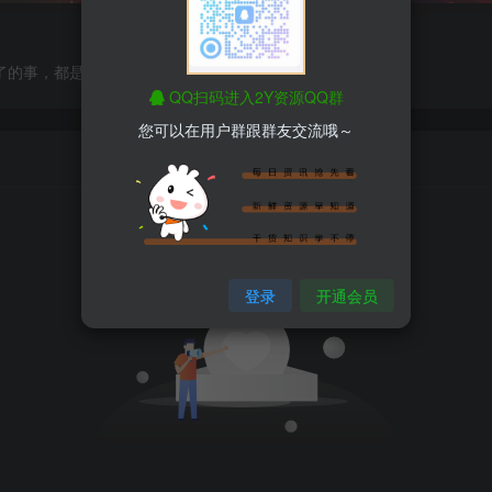
了的事，都是全身心地投入去做的
QQ扫码进入2Y资源QQ群
您可以在用户群跟群友交流哦～
粉丝 0
关注 0
登录
开通会员