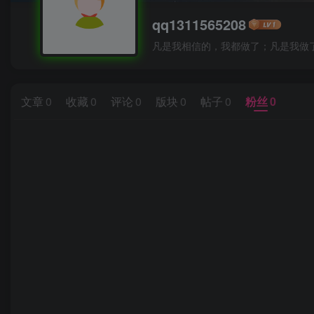
qq1311565208
凡是我相信的，我都做了；凡是我做
文章
0
收藏
0
评论
0
版块
0
帖子
0
粉丝
0