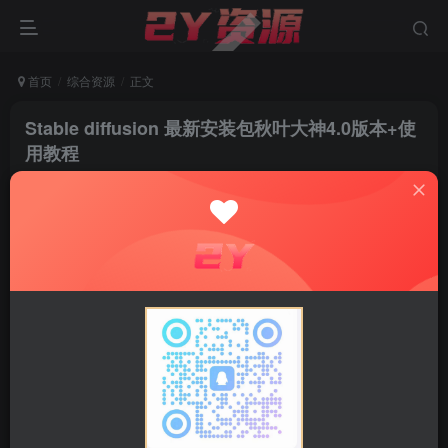
首页
综合资源
正文
Stable diffusion 最新安装包秋叶大神4.0版本+使
用教程
admin
关注
私信
2年前更新
0
4W+
3450
Stable Diffusion是一款AI人工智能绘画软件，用户输入
语言指令即可自动生成各种风格的绘画图片。Stable
Diffusion功能强大、使用方便，支持各种尺寸的图片输出。
软件经过百度杀毒中心认证，无病毒，安装后无广告，绿
色，安全请放心下载。文件太大下载自行研究。
SD基本概念