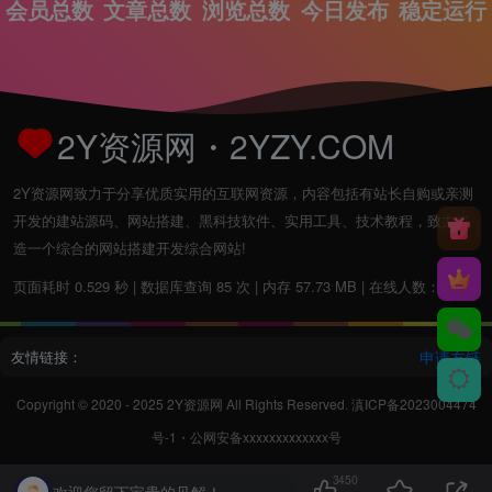
会员总数
文章总数
浏览总数
今日发布
稳定运行
2Y资源网・2YZY.COM
2Y资源网致力于分享优质实用的互联网资源，内容包括有站长自购或亲测
开发的建站源码、网站搭建、黑科技软件、实用工具、技术教程，致力打
造一个综合的网站搭建开发综合网站!
页面耗时 0.529 秒 | 数据库查询 85 次 | 内存 57.73 MB | 在线人数：2人
友情链接：
申请友链
Copyright © 2020 - 2025
2Y资源网
All Rights Reserved.
滇ICP备2023004474
号-1
・
公网安备xxxxxxxxxxxxx号
3450
欢迎您留下宝贵的见解！