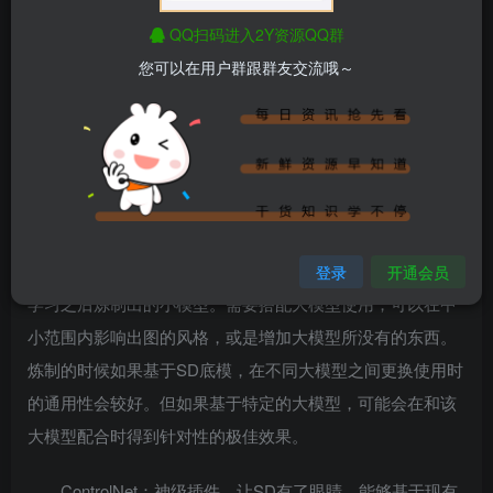
大模型：用素材+SD低模（如SD1.5/SD1.4/SD2.1），深度
QQ扫码进入2Y资源QQ群
学习之后炼制出的大模型，可以直接用来生图。大模型决定
您可以在用户群跟群友交流哦～
了最终出图的大方向，可以说是一切的底料。多为
CKPT/SAFETENSORS扩展名。
VAE：类似滤镜，是对大模型的补充，稳定画面的色彩
范围。多为CKPT/SAFETENSORS扩展名。
LoRA：模型插件，是在基于某个大模型的基础上，深度
登录
开通会员
学习之后炼制出的小模型。需要搭配大模型使用，可以在中
小范围内影响出图的风格，或是增加大模型所没有的东西。
炼制的时候如果基于SD底模，在不同大模型之间更换使用时
的通用性会较好。但如果基于特定的大模型，可能会在和该
大模型配合时得到针对性的极佳效果。
ControlNet：神级插件，让SD有了眼睛，能够基于现有