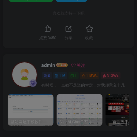
喜欢就支持一下吧
点赞
3450
分享
收藏
admin
关注
0
116
1
118W+
313W+
有时候，一点微不足道的肯定，对我却意义非凡
整站网址下载软件——XFT下载软件
NineAi-ChatGPT系统全开源源码及基本搭建教程