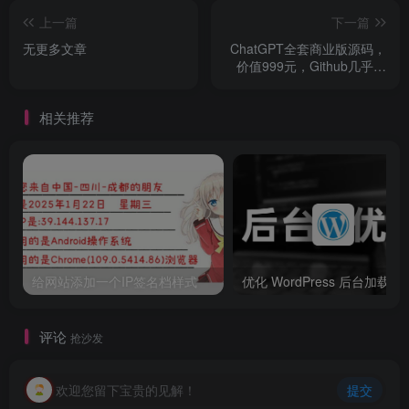
上一篇
下一篇
无更多文章
ChatGPT全套商业版源码，
价值999元，Github几乎全
部开源代码～
相关推荐
给网站添加一个IP签名档样式
优化 WordPress 后台加载时
评论
抢沙发
欢迎您留下宝贵的见解！
提交