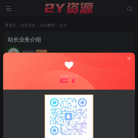
首页
综合资源
综合教程
正文
站长业务介绍
admin
关注
私信
2年前发布
0
6662
644
一、个人服务介绍
技术栈：
php后端开发
熟悉前端（HTML+CSS+JavaScript）开发
熟悉thinkphp+fastadmin开发框架