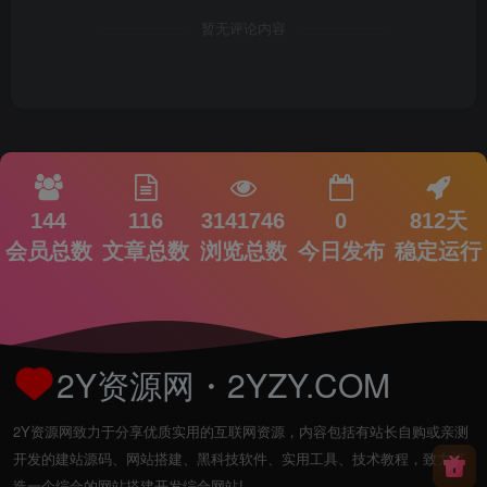
暂无评论内容
144
116
3141746
0
812天
会员总数
文章总数
浏览总数
今日发布
稳定运行
2Y资源网・2YZY.COM
2Y资源网致力于分享优质实用的互联网资源，内容包括有站长自购或亲测
开发的建站源码、网站搭建、黑科技软件、实用工具、技术教程，致力打
造一个综合的网站搭建开发综合网站!