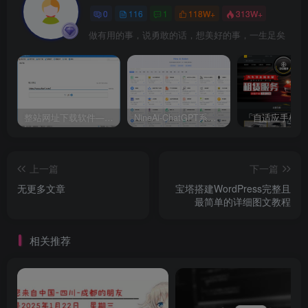
0
116
1
118W+
313W+
做有用的事，说勇敢的话，想美好的事，一生足矣
整站网址下载软件——XFT下载软件
NineAi-ChatGPT系统全开源源码及基本搭建教程
上一篇
下一篇
无更多文章
宝塔搭建WordPress完整且
最简单的详细图文教程
相关推荐