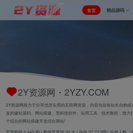
精品源码
首页
144
116
会员总数
文章总数
2Y资源网・2YZY.COM
2Y资源网致力于分享优质实用的互联网资源，内容包括有站长自购或
发的建站源码、网站搭建、黑科技软件、实用工具、技术教程，致力
个综合的网站搭建开发综合网站!
页面耗时 0.445 秒 | 数据库查询 30 次 | 内存 57.73 MB | 在线人数：