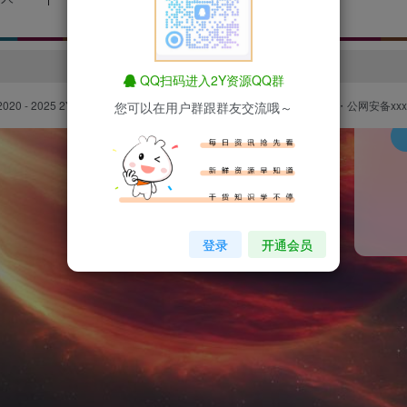
用户
登录
QQ扫码进入2Y资源QQ群
记
2020 - 2025
2Y资源网
All Rights Reserved.
滇ICP备2023004474号-1
・
公网安备xxxx
您可以在用户群跟群友交流哦～
登录
开通会员