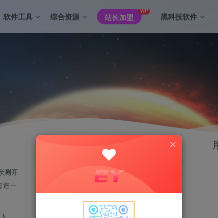
VIP
软件工具
综合资源
黑科技软件
站长加盟
3141863
浏览总数
关于我们
特色功能
用户协议
小黑屋
亲测开
登
免责声明
视频解析
打造一
隐私政策
微语
没有
关于我们
3人
站点地图