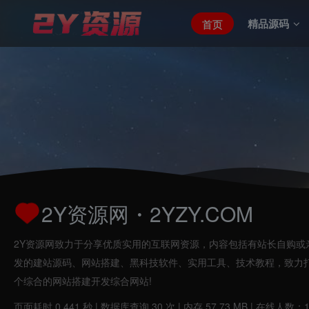
精品源码
首页
144
116
会员总数
文章总数
2Y资源网・2YZY.COM
2Y资源网致力于分享优质实用的互联网资源，内容包括有站长自购或
发的建站源码、网站搭建、黑科技软件、实用工具、技术教程，致力
个综合的网站搭建开发综合网站!
页面耗时 0.441 秒 | 数据库查询 30 次 | 内存 57.73 MB | 在线人数：