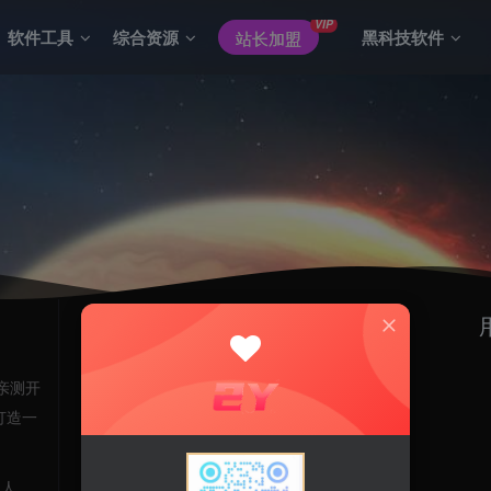
VIP
软件工具
综合资源
黑科技软件
站长加盟
3141785
浏览总数
关于我们
特色功能
用户协议
小黑屋
亲测开
登
免责声明
视频解析
打造一
隐私政策
微语
没有
关于我们
1人
站点地图