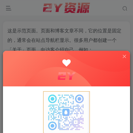
这是示范页面。页面和博客文章不同，它的位置是固定
的，通常会在站点导航栏显示。很多用户都创建一个
「关于」页面，向访客介绍自己。例如：
大家好！ 我白天是一名快递小哥，晚上是一名有
抱负的魔术师，这是我的网站。 我住在北京，养
了一只名叫二哈的小狗。 我平时喜欢喝可乐，还
有遛狗。
……或这个：
XYZ Doohickey 公司成立于 1971 年，自从建立以
来，我们一直向社会贡献着优秀 doohickies。我们