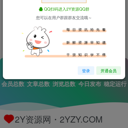
的公司总部位于天朝魔都，有着超过两千名员工，
对魔都政府税收有着巨大贡献。
QQ扫码进入2Y资源QQ群
您可以在用户群跟群友交流哦～
而您，作为一位 WordPress 新用户，我们建议您转到
您
站点的仪表盘
，删除本页面，然后创建包含您自己内容
的新页面。祝您使用愉快！
登录
开通会员
144
116
3141764
0
813天
会员总数
文章总数
浏览总数
今日发布
稳定运行
2Y资源网・2YZY.COM