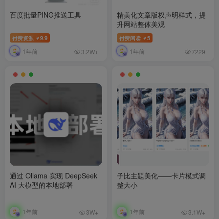
百度批量PING推送工具
精美化文章版权声明样式，提
升网站整体美观
付费资源
9.9
付费阅读
5
￥
￥
1年前
1年前
3.2W+
7229
通过 Ollama 实现 DeepSeek
子比主题美化——卡片模式调
AI 大模型的本地部署
整大小
1年前
1年前
3W+
3.1W+