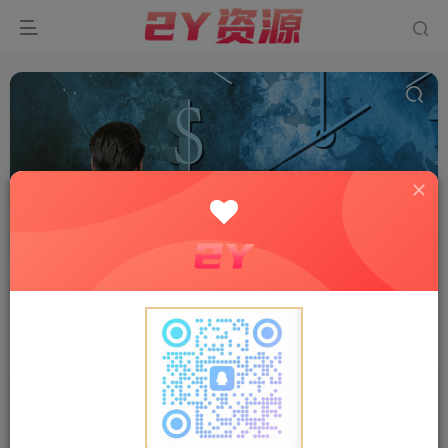
综合教程
第2页
分类
精品源码
软件工具
综合资源
子分类
综合教程
子比美化
排序
更新
浏览
点赞
评论