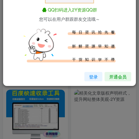
QQ扫码进入2Y资源QQ群
您可以在用户群跟群友交流哦～
给网站添加一个IP签名档样式
优化 WordPress 后台加载时
间，轻松节省 10 秒！【后台
优化】
1年前
1年前
4.9W+
4.5W+
登录
开通会员