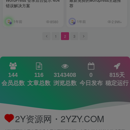
错误解决方案
荐
1年前
1年前
8580
2.9W+
1
2
3
144
116
3143408
0
815天
会员总数
文章总数
浏览总数
今日发布
稳定运行
2Y资源网・2YZY.COM