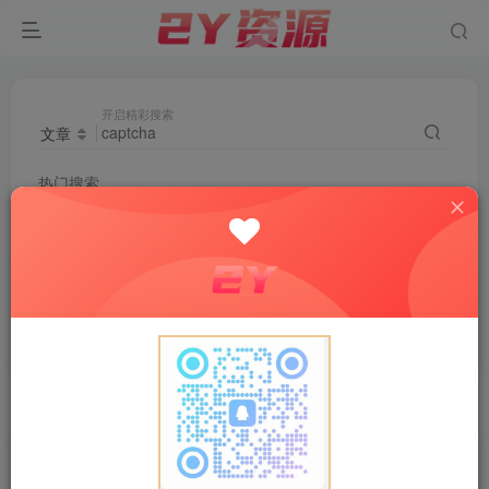
开启精彩搜索
文章
热门搜索
2024
源码
剪辑
伪原创
子比
关键词
创业粉
index.php
知识付费
腾讯
小狐狸
软文
数据库
卖项目
captcha
拉新
小吃
外挂
视频号带货
搭子
搜索
captcha
，共找到
0
个文章
文章
用户
版块
帖子
商品